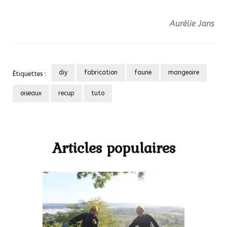
Aurélie Jans
diy
fabrication
faune
mangeoire
Étiquettes :
oiseaux
recup
tuto
Navigation
d'article
Articles populaires