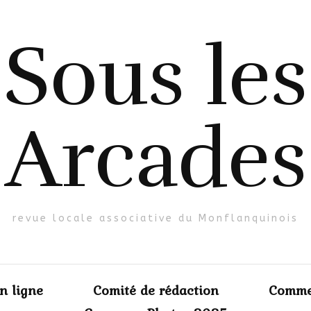
Sous les
Arcades
revue locale associative du Monflanquinois
en ligne
Comité de rédaction
Comme