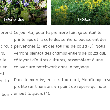
2-Pervenches
3-Colza
 prend
Ce jour-là, pour la première fois, ça sentait le
printemps et, à côté des sentiers, poussaient des
circuit
pervenches (2) et des touffes de colza (3). Nous
rs,
verrons bientôt des champs entiers de colza qui,
r le
côtoyant d’autres cultures, ressemblent à une
s en
couverture patchwork dans le paysage.
est
Dans la montée, en se retournant, Monflanquin s
er. La
profile sur l’horizon, un point de repère qui nous
émeut toujours (4).
s bon –