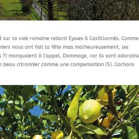
it sur la voie romaine reliant Eysses à Castillonnès. Comme
rriers nous ont fait la fête mais malheureusement, les
 ?) manquaient à l’appel. Dommage, car ils sont adorable
un beau citronnier comme une compensation (5). Cochons