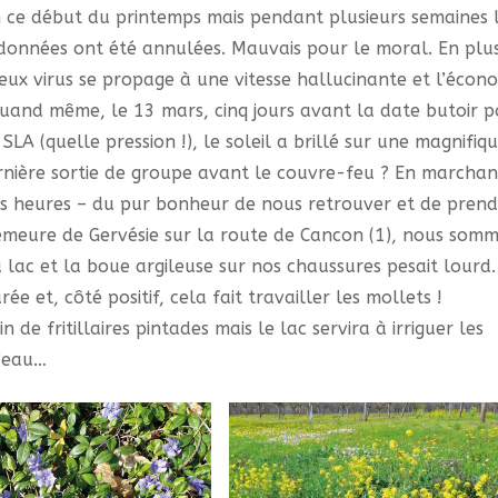
n ce début du printemps mais pendant plusieurs semaines 
données ont été annulées. Mauvais pour le moral. En plus
ux virus se propage à une vitesse hallucinante et l’écon
 quand même, le 13 mars, cinq jours avant la date butoir 
LA (quelle pression !), le soleil a brillé sur une magnifiq
rnière sortie de groupe avant le couvre-feu ? En marchan
s heures – du pur bonheur de nous retrouver et de prend
 demeure de Gervésie sur la route de Cancon (1), nous som
lac et la boue argileuse sur nos chaussures pesait lourd.
e et, côté positif, cela fait travailler les mollets !
e fritillaires pintades mais le lac servira à irriguer les
d’eau…