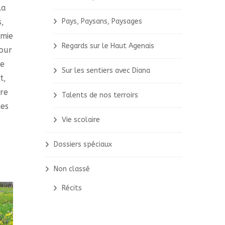
la
,
Pays, Paysans, Paysages
omie
Regards sur le Haut Agenais
pour
ue
Sur les sentiers avec Diana
t,
re
Talents de nos terroirs
mes
Vie scolaire
Dossiers spéciaux
Non classé
Récits