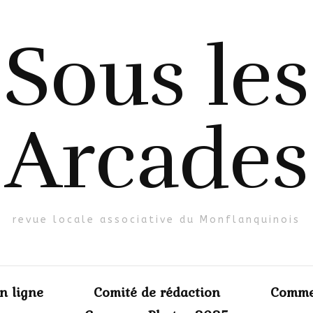
Sous les
Arcades
revue locale associative du Monflanquinois
en ligne
Comité de rédaction
Comme